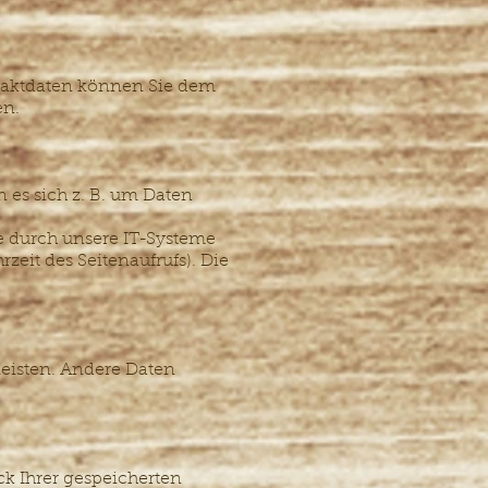
ntaktdaten können Sie dem
en.
 es sich z. B. um Daten
e durch unsere IT-Systeme
rzeit des Seitenaufrufs). Die
leisten. Andere Daten
ck Ihrer gespeicherten