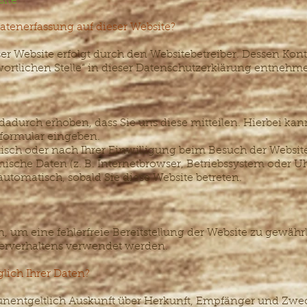
site
Datenerfassung auf dieser Website?
ser Website erfolgt durch den Websitebetreiber. Dessen Ko
wortlichen Stelle“ in dieser Datenschutzerklärung entnehm
durch erhoben, dass Sie uns diese mitteilen. Hierbei kann
tformular eingeben.
sch oder nach Ihrer Einwilligung beim Besuch der Websit
hnische Daten (z. B. Internetbrowser, Betriebssystem oder Uh
automatisch, sobald Sie diese Website betreten.
n, um eine fehlerfreie Bereitstellung der Website zu gewähr
zerverhaltens verwendet werden.
lich Ihrer Daten?
, unentgeltlich Auskunft über Herkunft, Empfänger und Zwe