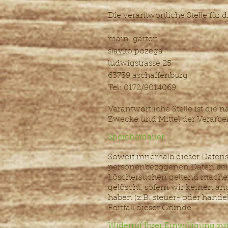
Die verantwortliche Stelle für 
main-garten
slavko pozega
ludwigstrasse 25
63739 aschaffenburg
Tel: 0172/9014069
Verantwortliche Stelle ist die 
Zwecke und Mittel der Verarbe
Speicherdauer
Soweit innerhalb dieser Daten
personenbezogenen Daten bei un
Löschersuchen geltend machen
gelöscht, sofern wir keinen a
haben (z.B. steuer- oder hande
Fortfall dieser Gründe.
Widerruf Ihrer Einwilligung z