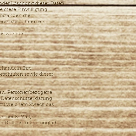
 oder Löschung dieser Daten
e diese Einwilligung
Umständen die
ren steht Ihnen ein
uns wenden.
behandeln Ihre
schriften sowie dieser
ben. Personenbezogene
e Datenschutzerklärung
nd zu welchem Zweck das
on per E-Mail)
 Dritte ist nicht möglich.