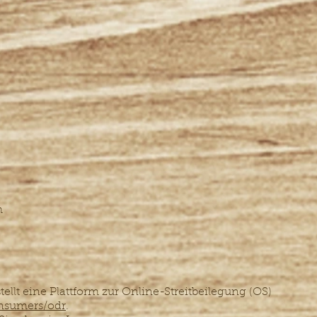
m
llt eine Plattform zur Online-Streitbeilegung (OS)
onsumers/odr
.