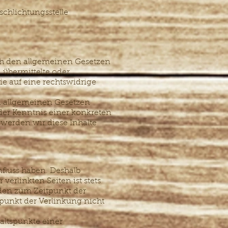
schlichtungsstelle
ach den allgemeinen Gesetzen
, übermittelte oder
e auf eine rechtswidrige
n allgemeinen Gesetzen
 der Kenntnis einer konkreten
werden wir diese Inhalte
nfluss haben. Deshalb
erlinkten Seiten ist stets
rden zum Zeitpunkt der
punkt der Verlinkung nicht
altspunkte einer