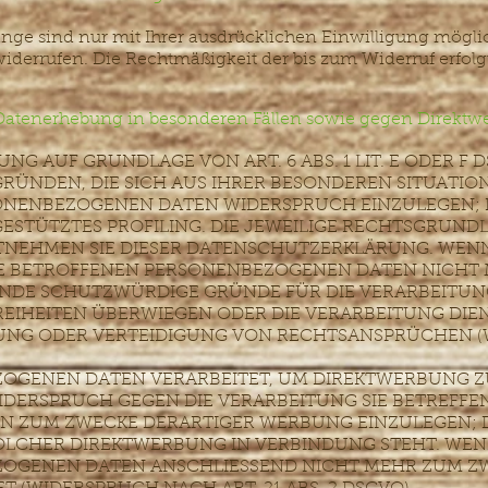
nge sind nur mit Ihrer ausdrücklichen Einwilligung möglic
t widerrufen. Die Rechtmäßigkeit der bis zum Widerruf erfol
Datenerhebung in besonderen Fällen sowie gegen Direktwe
G AUF GRUNDLAGE VON ART. 6 ABS. 1 LIT. E ODER F 
GRÜNDEN, DIE SICH AUS IHRER BESONDEREN SITUATIO
ONENBEZOGENEN DATEN WIDERSPRUCH EINZULEGEN; DI
ESTÜTZTES PROFILING. DIE JEWEILIGE RECHTSGRUNDL
TNEHMEN SIE DIESER DATENSCHUTZERKLÄRUNG. WENN
E BETROFFENEN PERSONENBEZOGENEN DATEN NICHT M
NDE SCHUTZWÜRDIGE GRÜNDE FÜR DIE VERARBEITUNG
REIHEITEN ÜBERWIEGEN ODER DIE VERARBEITUNG DIE
NG ODER VERTEIDIGUNG VON RECHTSANSPRÜCHEN (
OGENEN DATEN VERARBEITET, UM DIREKTWERBUNG ZU
 WIDERSPRUCH GEGEN DIE VERARBEITUNG SIE BETREFFE
 ZUM ZWECKE DERARTIGER WERBUNG EINZULEGEN; DI
 SOLCHER DIREKTWERBUNG IN VERBINDUNG STEHT. WEN
ZOGENEN DATEN ANSCHLIESSEND NICHT MEHR ZUM Z