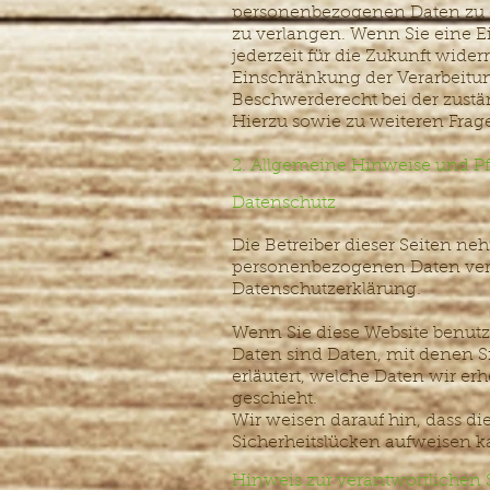
personenbezogenen Daten zu e
zu verlangen. Wenn Sie eine Ei
jederzeit für die Zukunft wid
Einschränkung der Verarbeitun
Beschwerderecht bei der zustä
Hierzu sowie zu weiteren Fra
2. Allgemeine Hinweise und Pf
Datenschutz
Die Betreiber dieser Seiten ne
personenbezogenen Daten vertr
Datenschutzerklärung.
Wenn Sie diese Website benu
Daten sind Daten, mit denen S
erläutert, welche Daten wir er
geschieht.
Wir weisen darauf hin, dass di
Sicherheitslücken aufweisen ka
Hinweis zur verantwortlichen S