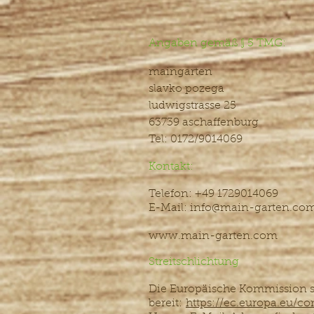
Angaben gemäß § 5 TMG:
maingarten
slavko pozega
ludwigstrasse 25
63739 aschaffenburg
Tel: 0172/9014069
Kontakt:
Telefon: +49 1729014069
E-Mail: info@main-garten.co
www.main-garten.com
Streitschlichtung
Die Europäische Kommission ste
bereit:
https://ec.europa.eu/c