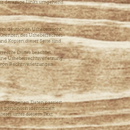
ir derartige Links umgehend
 dem deutschen Urheberrecht.
r Grenzen des Urheberrechtes
und Kopien dieser Seite sind
rechte Dritter beachtet.
eine Urheberrechtsverletzung
von Rechtsverletzungen
enbezogenen Daten passiert,
persönlich identifiziert
erer unter diesem Text