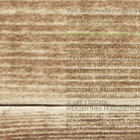
Viele Datenverarbeitungsvorgä
erteilte Einwilligung jederzei
vom Widerruf unberührt.
Widerspruchsrecht gegen die 
WENN DIE DATENVERARBEITUN
JEDERZEIT DAS RECHT, AUS 
VERARBEITUNG IHRER PERS
AUF DIESE BESTIMMUNGEN G
VERARBEITUNG BERUHT, EN
EINLEGEN, WERDEN WIR IHR
DENN, WIR KÖNNEN ZWINGE
INTERESSEN, RECHTE UND F
GELTENDMACHUNG, AUSÜBU
21 ABS. 1 DSGVO).
WERDEN IHRE PERSONENBEZ
SIE DAS RECHT, JEDERZEIT
PERSONENBEZOGENER DATEN
PROFILING, SOWEIT ES MIT
WERDEN IHRE PERSONENBE