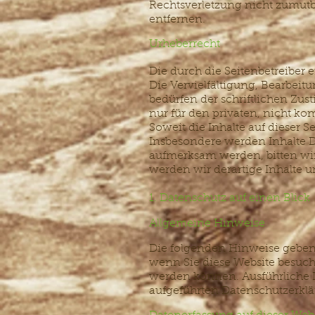
Rechtsverletzung nicht zumut
entfernen.
Urheberrecht
Die durch die Seitenbetreiber 
Die Vervielfältigung, Bearbeit
bedürfen der schriftlichen Zus
nur für den privaten, nicht ko
Soweit die Inhalte auf dieser S
Insbesondere werden Inhalte Dr
aufmerksam werden, bitten wi
werden wir derartige Inhalte
1. Datenschutz auf einen Blick
Allgemeine Hinweise
Die folgenden Hinweise geben 
wenn Sie diese Website besuche
werden können. Ausführliche 
aufgeführten Datenschutzerklä