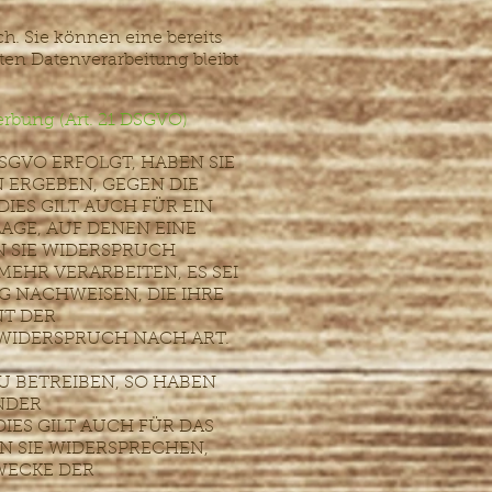
h. Sie können eine bereits
gten Datenverarbeitung bleibt
rbung (Art. 21 DSGVO)
DSGVO ERFOLGT, HABEN SIE
N ERGEBEN, GEGEN DIE
ES GILT AUCH FÜR EIN
AGE, AUF DENEN EINE
 SIE WIDERSPRUCH
EHR VERARBEITEN, ES SEI
 NACHWEISEN, DIE IHRE
NT DER
WIDERSPRUCH NACH ART.
 BETREIBEN, SO HABEN
NDER
ES GILT AUCH FÜR DAS
N SIE WIDERSPRECHEN,
WECKE DER