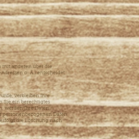
am mit anderen über die
dressen o. Ä.) entscheidet.
urde, verbleiben Ihre
 Sie ein berechtigtes
n, werden Ihre Daten
hrer personenbezogenen Daten
 erfolgt die Löschung nach