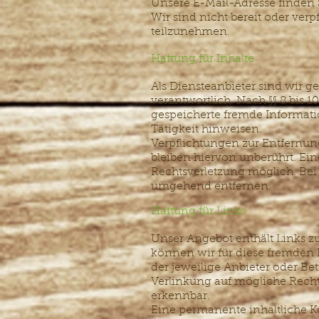
Unsere E-Mail-Adresse finden
Wir sind nicht bereit oder verp
teilzunehmen.
Haftung für Inhalte
Als Diensteanbieter sind wir g
verantwortlich. Nach §§ 8 bis 1
gespeicherte fremde Informat
Tätigkeit hinweisen.
Verpflichtungen zur Entfernu
bleiben hiervon unberührt. Ein
Rechtsverletzung möglich. Be
umgehend entfernen.
Haftung für Links
Unser Angebot enthält Links zu
können wir für diese fremden I
der jeweilige Anbieter oder Be
Verlinkung auf mögliche Recht
erkennbar.
Eine permanente inhaltliche Ko