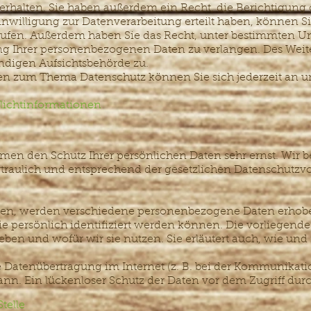
rhalten. Sie haben außerdem ein Recht, die Berichtigung
nwilligung zur Datenverarbeitung erteilt haben, können Si
errufen. Außerdem haben Sie das Recht, unter bestimmten 
g Ihrer personenbezogenen Daten zu verlangen. Des Weite
ndigen Aufsichtsbehörde zu.
gen zum Thema Datenschutz können Sie sich jederzeit an 
licht­informationen
hmen den Schutz Ihrer persönlichen Daten sehr ernst. Wir 
aulich und entsprechend der gesetzlichen Datenschutzvor
tzen, werden verschiedene personenbezogene Daten erho
ie persönlich identifiziert werden können. Die vorliegend
heben und wofür wir sie nutzen. Sie erläutert auch, wie u
e Datenübertragung im Internet (z. B. bei der Kommunikati
nn. Ein lückenloser Schutz der Daten vor dem Zugriff durch
telle