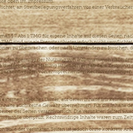
 Sie oben im Impressum.
flichtet, an Streitbeilegungsverfahren vor einer Verbraucher
emäß § 7 Abs.1 TMG für eigene Inhalte auf diesen Seiten n
0 TMG sind wir als Diensteanbieter jedoch nicht verpflichtet
ionen zu überwachen oder nach Umständen zu forschen, di
ng oder Sperrung der Nutzung von Informationen nach de
e diesbezügliche Haftung ist jedoch erst ab dem Zeitpunkt
i Bekanntwerden von entsprechenden Rechtsverletzungen 
 externen Websites Dritter, auf deren Inhalte wir keinen Ei
nhalte auch keine Gewähr übernehmen. Für die Inhalte der v
treiber der Seiten verantwortlich. Die verlinkten Seiten wu
sverstöße überprüft. Rechtswidrige Inhalte waren zum Zeit
ntrolle der verlinkten Seiten ist jedoch ohne konkrete Anh