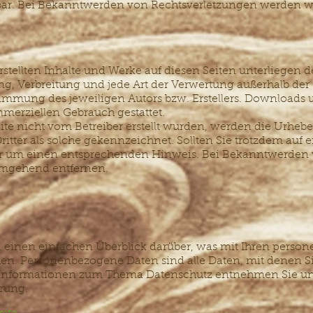
bar. Bei Bekanntwerden von Rechtsverletzungen werden w
erstellten Inhalte und Werke auf diesen Seiten unterliegen
ung, Verbreitung und jede Art der Verwertung außerhalb de
timmung des jeweiligen Autors bzw. Erstellers. Downloads 
mmerziellen Gebrauch gestattet.
eite nicht vom Betreiber erstellt wurden, werden die Urheber
itter als solche gekennzeichnet. Sollten Sie trotzdem auf 
r um einen entsprechenden Hinweis. Bei Bekanntwerden 
 umgehend entfernen.
einen einfachen Überblick darüber, was mit Ihren person
n. Personenbezogene Daten sind alle Daten, mit denen Sie 
Informationen zum Thema Datenschutz entnehmen Sie uns
rung.