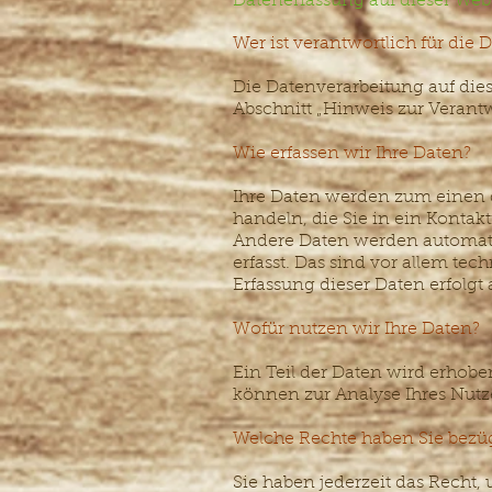
Datenerfassung auf dieser Web
Wer ist verantwortlich für die 
Die Datenverarbeitung auf die
Abschnitt „Hinweis zur Verant
Wie erfassen wir Ihre Daten?
Ihre Daten werden zum einen da
handeln, die Sie in ein Kontak
Andere Daten werden automati
erfasst. Das sind vor allem tec
Erfassung dieser Daten erfolgt 
Wofür nutzen wir Ihre Daten?
Ein Teil der Daten wird erhobe
können zur Analyse Ihres Nut
Welche Rechte haben Sie bezüg
Sie haben jederzeit das Recht