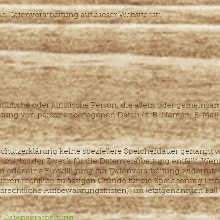
die Datenverarbeitung auf dieser Website ist:
natürliche oder juristische Person, die allein oder gemeins
itung von personenbezogenen Daten (z. B. Namen, E-Mail-A
schutzerklärung keine speziellere Speicherdauer genannt w
s, bis der Zweck für die Datenverarbeitung entfällt. Wenn
 oder eine Einwilligung zur Datenverarbeitung widerrufe
nderen rechtlich zulässigen Gründe für die Speicherung I
lsrechtliche Aufbewahrungsfristen); im letztgenannten Fall
ur Datenverarbeitung